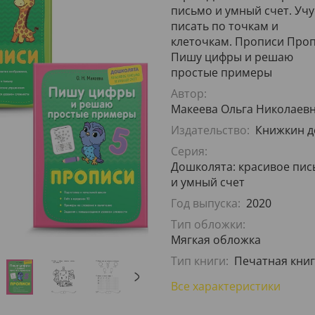
письмо и умный счет. Учу
писать по точкам и
клеточкам. Прописи Проп
Пишу цифры и решаю
простые примеры
Автор:
Макеева Ольга Николаев
Издательство:
Книжкин 
Серия:
Дошколята: красивое пи
и умный счет
Год выпуска:
2020
Тип обложки:
Мягкая обложка
Тип книги:
Печатная книг
Все характеристики