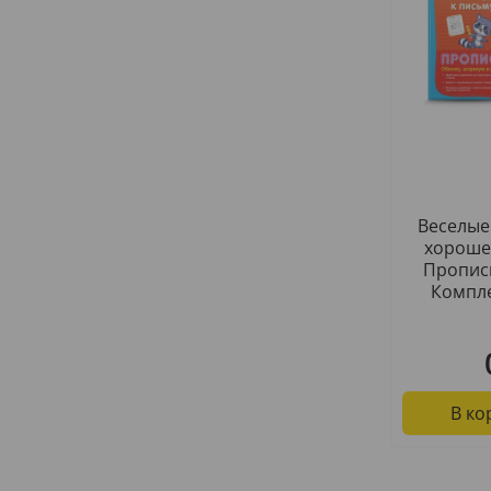
Веселые
хороше
Прописи
Компле
В ко