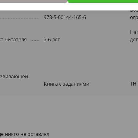
Во
978-5-00144-165-6
ог
На
ст читателя
3-6 лет
де
азвивающей
Книга с заданиями
ТН
е никто не оставлял