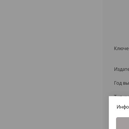
Ключе
Издат
Год вы
Тип кн
Инфо
Колич
Разме