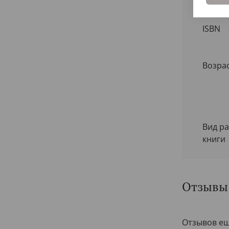
ISBN
Возра
Вид р
книги
Отзывы
Отзывов ещ