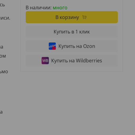
сь
В наличии:
много
В корзину
иси.
Купить в 1 клик
Купить на Ozon
на
дом
Купить на Wildberries
сьмо
а