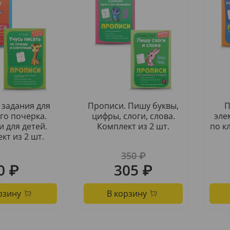
 задания для
Прописи. Пишу буквы,
П
го почерка.
цифры, слоги, слова.
эле
 для детей.
Комплект из 2 шт.
по к
кт из 2 шт.
350 ₽
0 ₽
305 ₽
рзину
В корзину