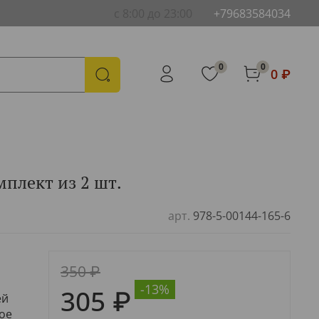
с 8:00 до 23:00
+79683584034
0
0
0 ₽
мплект из 2 шт.
арт.
978-5-00144-165-6
350 ₽
-13%
305 ₽
ей
ое