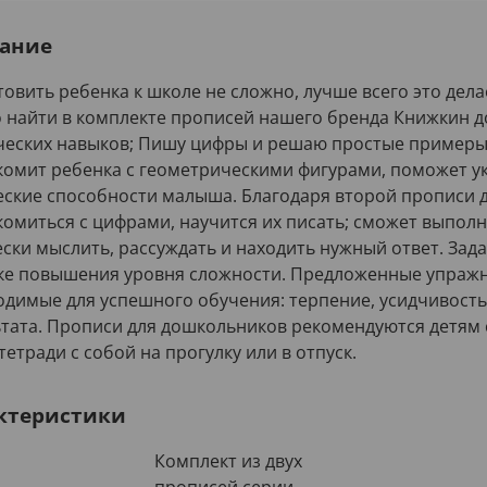
ание
овить ребенка к школе не сложно, лучше всего это дел
 найти в комплекте прописей нашего бренда Книжкин до
ческих навыков; Пишу цифры и решаю простые примеры.
комит ребенка с геометрическими фигурами, поможет у
еские способности малыша. Благодаря второй прописи д
комиться с цифрами, научится их писать; сможет выпол
ески мыслить, рассуждать и находить нужный ответ. За
ке повышения уровня сложности. Предложенные упражне
одимые для успешного обучения: терпение, усидчивость
тата. Прописи для дошкольников рекомендуются детям 
тетради с собой на прогулку или в отпуск.
ктеристики
Комплект из двух