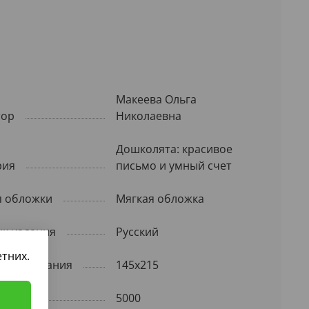
Макеева Ольга
тор
Николаевна
Дошколята: красивое
рия
письмо и умный счет
п обложки
Мягкая обложка
ык издания
Русский
тних.
рмат издания
145x215
раж
5000