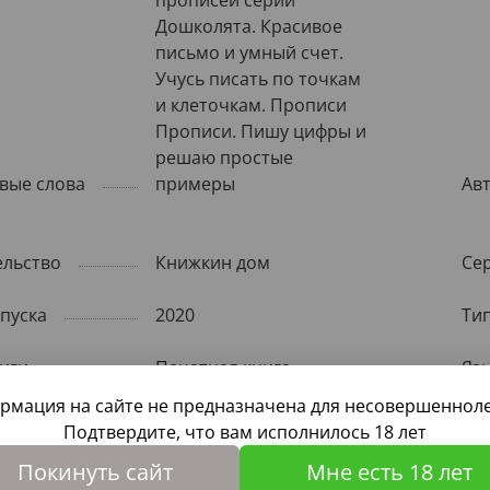
прописей серии
Дошколята. Красивое
письмо и умный счет.
Учусь писать по точкам
и клеточкам. Прописи
Прописи. Пишу цифры и
решаю простые
вые слова
примеры
Ав
ельство
Книжкин дом
Се
пуска
2020
Ти
иги
Печатная книга
Яз
рмация на сайте не предназначена для несовершенноле
ество страниц
32
Фо
Подтвердите, что вам исполнилось 18 лет
Покинуть сайт
Мне есть 18 лет
ры, мм
210х150х10
Ти