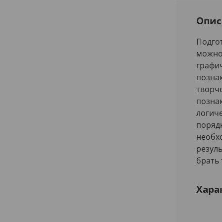
Опис
Подгот
можно
графи
позна
творч
позна
логич
поряд
необх
резуль
брать 
Хара