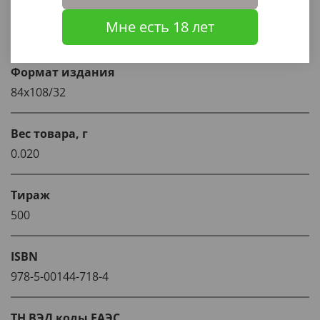
Количество страниц
Мне есть 18 лет
192
Формат издания
84x108/32
Вес товара, г
0.020
Тираж
500
ISBN
978-5-00144-718-4
ТН ВЭД коды ЕАЭС